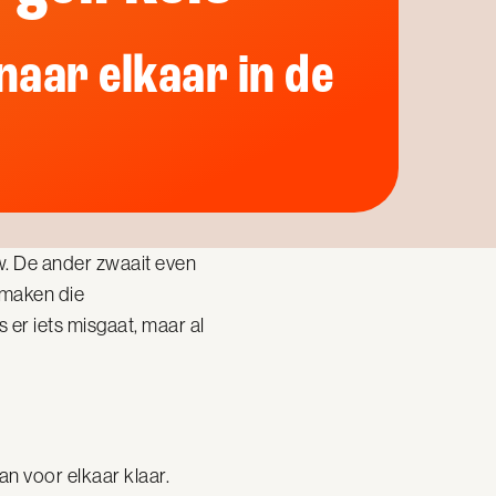
naar elkaar in de
w. De ander zwaait even
 maken die
 er iets misgaat, maar al
an voor elkaar klaar.