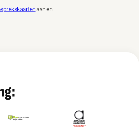
esprekskaarten
aan en
ng: