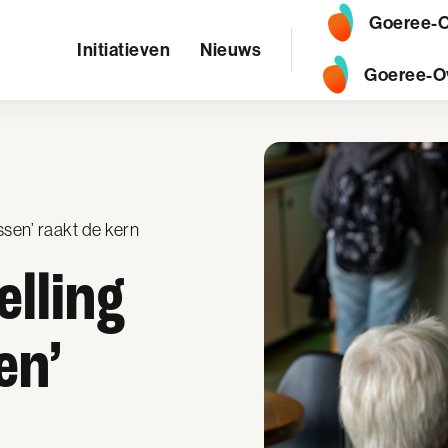
Goeree-O
Initiatieven
Nieuws
Goeree-O
ssen’ raakt de kern
lling
en’