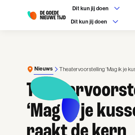
Dit kun jij doen
Dit kun jij doen
Nieuws
Theatervoorstelling ‘Mag ik je ku
Theatervoorste
‘Mag ik je kuss
raakt de kern