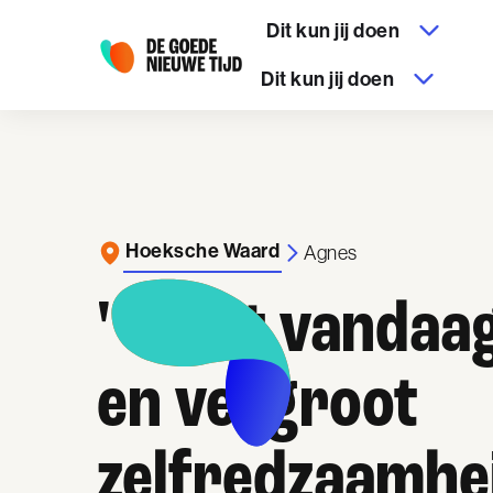
Dit kun jij doen
Dit kun jij doen
Hoeksche Waard
Agnes
''Start vandaag
en vergroot
zelfredzaamhei