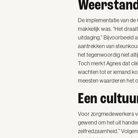
Weerstand
De implementatie van de Ci
makkelijk was. “Het draai
uitdaging.” Bijvoorbeeld 
aantrekken van steunkouse
het tegenwoordig niet alt
Toch merkt Agnes dat cliën
wachten tot er iemand kom
meesten waarderen het op
Een cultu
Voor zorgmedewerkers vro
gewend om het uit handen
zelfredzaamheid.” Volgens 