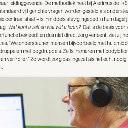
haar leidinggevende. De methodiek heet bij Alerimus de 1+5
standaard vijf gerichte vragen worden gesteld als onderst
e centraal staat – is inmiddels stevig ingebed in hun dagelij
aag:
‘Wat kunt u zelf en wat wilt u leren?’
Dat is de basis voor a
functie bekleedt en dus niet direct zorg verleent, ziet zij
oces. “We ondersteunen mensen bijvoorbeeld met hulpmidde
te druppelen met oogdruppels. Zelfs insmeren met bodylotio
n verfroller.” Zo wordt zorg pas ingezet als het echt nodig i
t.