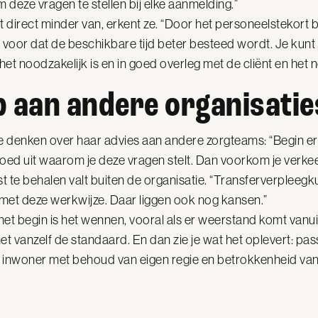
 deze vragen te stellen bij elke aanmelding.”
 direct minder van, erkent ze. “Door het personeelstekort bl
el voor dat de beschikbare tijd beter besteed wordt. Je kunt 
t noodzakelijk is en in goed overleg met de cliënt en het 
 aan andere organisatie
te denken over haar advies aan andere zorgteams: “Begin er
goed uit waarom je deze vragen stelt. Dan voorkom je verk
t te behalen valt buiten de organisatie. “Transferverpleegk
 met deze werkwijze. Daar liggen ook nog kansen.”
 het begin is het wennen, vooral als er weerstand komt vanui
 vanzelf de standaard. En dan zie je wat het oplevert: pas
de inwoner met behoud van eigen regie en betrokkenheid van