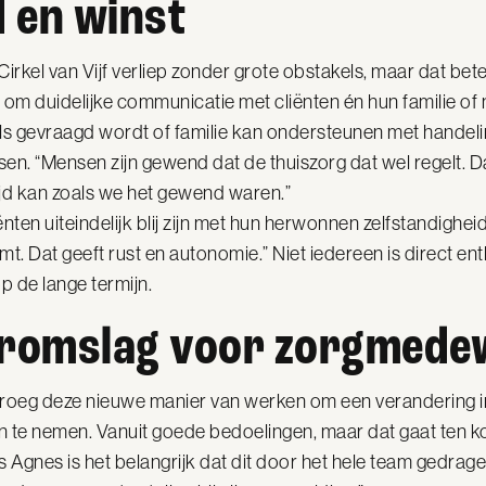
 en winst
rkel van Vijf verliep zonder grote obstakels, maar dat beteke
t om duidelijke communicatie met cliënten én hun familie of
als gevraagd wordt of familie kan ondersteunen met handeli
n. “Mensen zijn gewend dat de thuiszorg dat wel regelt. Da
ijd kan zoals we het gewend waren.”
ten uiteindelijk blij zijn met hun herwonnen zelfstandighei
t. Dat geeft rust en autonomie.” Niet iedereen is direct en
 de lange termijn.
uromslag voor zorgmede
eg deze nieuwe manier van werken om een verandering in 
 te nemen. Vanuit goede bedoelingen, maar dat gaat ten k
Agnes is het belangrijk dat dit door het hele team gedragen